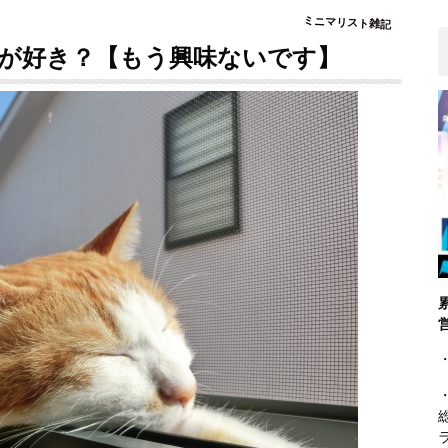
ミニマリスト雑記
が好き？【もう興味ないです】
・