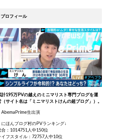
プロフィール
累計195万PVの越えのミニマリスト専門ブログを運
営（サイト名は「ミニマリストけんの超ブログ」）。
AbemaPrime生出演
・にほんブログ村のPVランキング↓
総合：1014751人中150位
ライフスタイル：72757人中10位