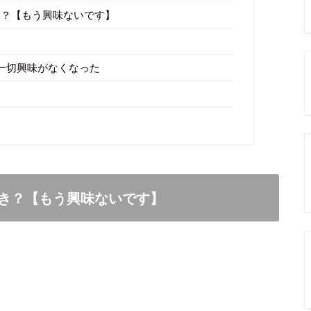
？【もう興味ないです】
一切興味がなくなった
き？【もう興味ないです】