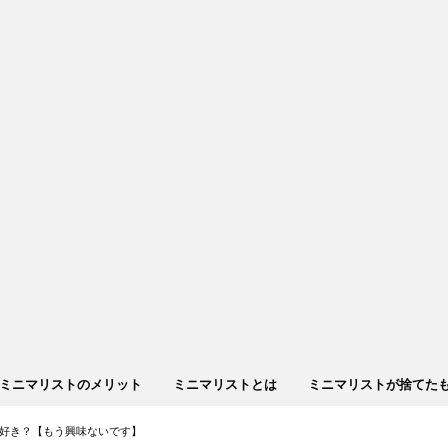
ミニマリストのメリット
ミニマリストとは
ミニマリストが捨てた
好き？【もう興味ないです】