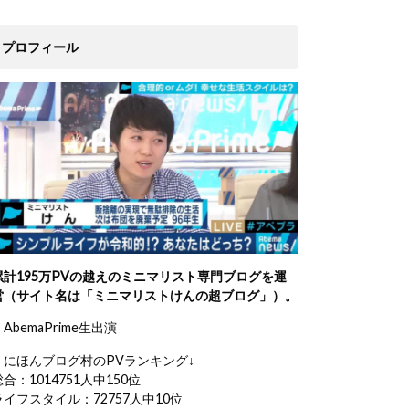
プロフィール
累計195万PVの越えのミニマリスト専門ブログを運
営（サイト名は「ミニマリストけんの超ブログ」）。
AbemaPrime生出演
・にほんブログ村のPVランキング↓
総合：1014751人中150位
ライフスタイル：72757人中10位