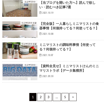
ミニマリスト
【当ブログを開いた方へ】読んで欲し
い・読むべき記事7選
2021.10.19
ミニマリストとは
【完全版】一人暮らしミニマリストの食
器事情【何個持ってる？何使ってる？】
2021.10.08
ミニマリストとは
ミニマリストの調味料事情【何使って
る？何個持ってる？】
2021.10.07
ミニマリスト
【資料全見せ】ミニマリストけんのミニ
マリストラボ【データ集積所】
2021.09.30
1
2
3
…
5
>