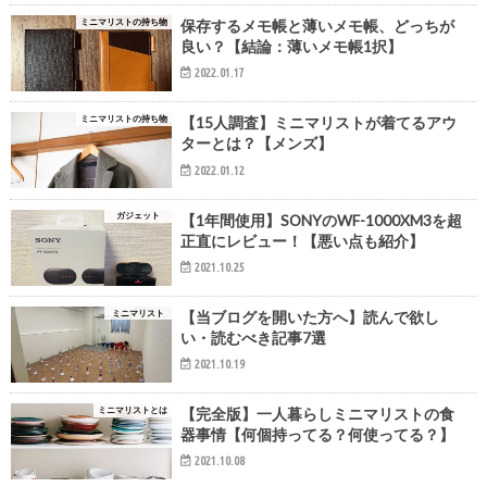
ミニマリストの持ち物
保存するメモ帳と薄いメモ帳、どっちが
良い？【結論：薄いメモ帳1択】
2022.01.17
ミニマリストの持ち物
【15人調査】ミニマリストが着てるアウ
ターとは？【メンズ】
2022.01.12
ガジェット
【1年間使用】SONYのWF-1000XM3を超
正直にレビュー！【悪い点も紹介】
2021.10.25
ミニマリスト
【当ブログを開いた方へ】読んで欲し
い・読むべき記事7選
2021.10.19
ミニマリストとは
【完全版】一人暮らしミニマリストの食
器事情【何個持ってる？何使ってる？】
2021.10.08