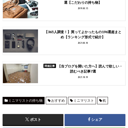
選【こだわりの持ち物】
2019.08.15
【365人調査！】買ってよかったもの196選超まと
め【ランキング形式で紹介】
2021.08.10
【当ブログを開いた方へ】読んで欲しい・
読むべき記事7選
2021.10.19
ミニマリストの持ち物
おすすめ
ミニマリスト
机
ポスト
シェア