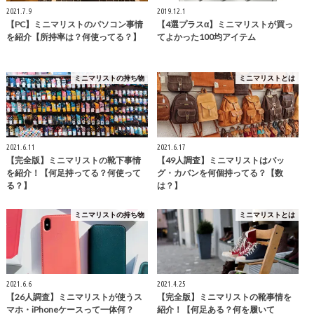
2021.7.9
2019.12.1
【PC】ミニマリストのパソコン事情
【4選プラスα】ミニマリストが買っ
を紹介【所持率は？何使ってる？】
てよかった100均アイテム
ミニマリストの持ち物
ミニマリストとは
2021.6.11
2021.6.17
【完全版】ミニマリストの靴下事情
【49人調査】ミニマリストはバッ
を紹介！【何足持ってる？何使って
グ・カバンを何個持ってる？【数
る？】
は？】
ミニマリストの持ち物
ミニマリストとは
2021.6.6
2021.4.25
【26人調査】ミニマリストが使うス
【完全版】ミニマリストの靴事情を
マホ・iPhoneケースって一体何？
紹介！【何足ある？何を履いて