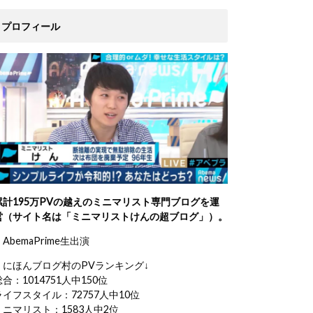
プロフィール
累計195万PVの越えのミニマリスト専門ブログを運
営（サイト名は「ミニマリストけんの超ブログ」）。
AbemaPrime生出演
・にほんブログ村のPVランキング↓
総合：1014751人中150位
ライフスタイル：72757人中10位
ミニマリスト：1583人中2位