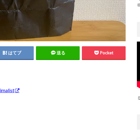
はてブ
送る
Pocket
malist