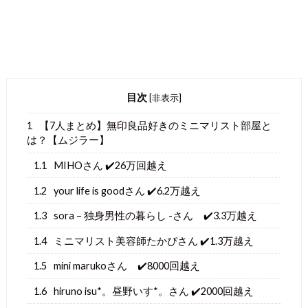
目次
[
非表示
]
1
【7人まとめ】無印良品好きのミニマリスト部屋と
は？【ムジラー】
1.1
MIHOさん ✔️26万回越え
1.2
your life is goodさん ✔️6.2万越え
1.3
sora – 独身男性の暮らし -さん ✔️3.3万越え
1.4
ミニマリスト美容師たかぴさん ✔️1.3万越え
1.5
mini marukoさん ✔️8000回越え
1.6
hiruno isu*。昼野いす*。さん ✔️2000回越え