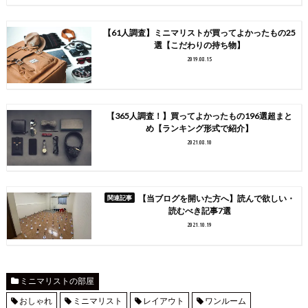
【61人調査】ミニマリストが買ってよかったもの25
選【こだわりの持ち物】
2019.08.15
【365人調査！】買ってよかったもの196選超まと
め【ランキング形式で紹介】
2021.08.10
【当ブログを開いた方へ】読んで欲しい・
読むべき記事7選
2021.10.19
ミニマリストの部屋
おしゃれ
ミニマリスト
レイアウト
ワンルーム