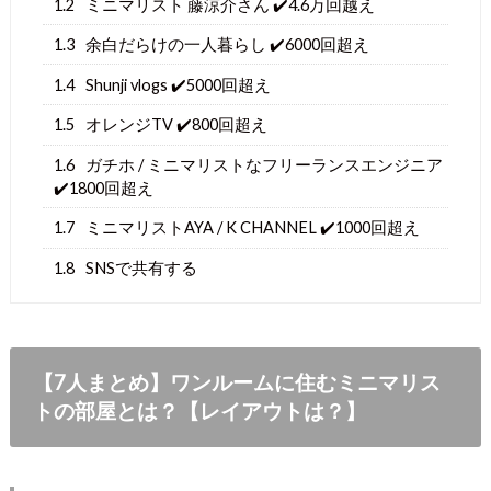
1.2
ミニマリスト 藤涼介さん ✔️4.6万回越え
1.3
余白だらけの一人暮らし ✔️6000回超え
1.4
Shunji vlogs ✔️5000回超え
1.5
オレンジTV ✔️800回超え
1.6
ガチホ / ミニマリストなフリーランスエンジニア
✔️1800回超え
1.7
ミニマリストAYA / K CHANNEL ✔️1000回超え
1.8
SNSで共有する
【7人まとめ】ワンルームに住むミニマリス
トの部屋とは？【レイアウトは？】