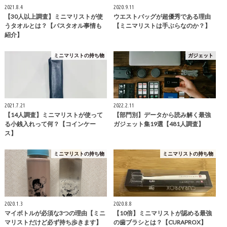
2021.8.4
2020.9.11
【30人以上調査】ミニマリストが使
ウエストバッグが超優秀である理由
うタオルとは？【バスタオル事情も
【ミニマリストは手ぶらなのか？】
紹介】
ミニマリストの持ち物
ガジェット
2021.7.21
2022.2.11
【14人調査】ミニマリストが使って
【部門別】データから読み解く最強
る小銭入れって何？【コインケー
ガジェット集19選【481人調査】
ス】
ミニマリストの持ち物
ミニマリストの持ち物
2020.1.3
2020.8.8
マイボトルが必須な3つの理由【ミニ
【10倍】ミニマリストが認める最強
マリストだけど必ず持ち歩きます】
の歯ブラシとは？【CURAPROX】