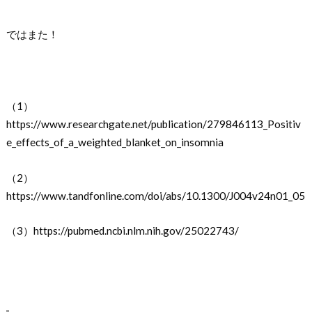
ではまた！
（1）
https://www.researchgate.net/publication/279846113_Positiv
e_effects_of_a_weighted_blanket_on_insomnia
（2）
https://www.tandfonline.com/doi/abs/10.1300/J004v24n01_05
（3）https://pubmed.ncbi.nlm.nih.gov/25022743/