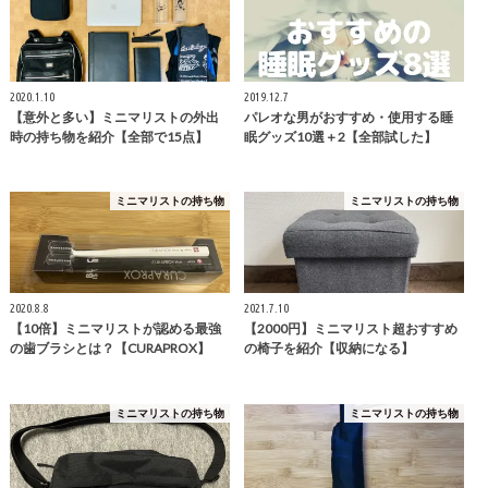
2020.1.10
2019.12.7
【意外と多い】ミニマリストの外出
パレオな男がおすすめ・使用する睡
時の持ち物を紹介【全部で15点】
眠グッズ10選＋2【全部試した】
ミニマリストの持ち物
ミニマリストの持ち物
2020.8.8
2021.7.10
【10倍】ミニマリストが認める最強
【2000円】ミニマリスト超おすすめ
の歯ブラシとは？【CURAPROX】
の椅子を紹介【収納になる】
ミニマリストの持ち物
ミニマリストの持ち物