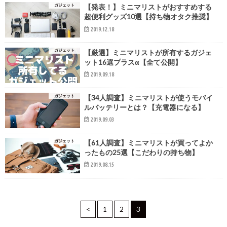
ガジェット
【発表！】ミニマリストがおすすめする
超便利グッズ10選【持ち物オタク推奨】
2019.12.18
ガジェット
【厳選】ミニマリストが所有するガジェ
ット16選プラスα【全て公開】
2019.09.18
ガジェット
【34人調査】ミニマリストが使うモバイ
ルバッテリーとは？【充電器になる】
2019.09.03
ガジェット
【61人調査】ミニマリストが買ってよか
ったもの25選【こだわりの持ち物】
2019.08.15
<
1
2
3