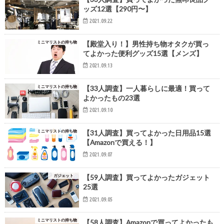
ッズ12選【290円〜】
2021.09.22
ミニマリストの持ち物
【殿堂入り！】男性持ち物オタクが買っ
てよかった便利グッズ15選【メンズ】
2021.09.13
ミニマリストの持ち物
【33人調査】一人暮らしに最適！買って
よかったもの23選
2021.09.10
ミニマリストの持ち物
【31人調査】買ってよかった日用品15選
【Amazonで買える！】
2021.09.07
ガジェット
【59人調査】買ってよかったガジェット
25選
2021.09.05
ミニマリストの持ち物
【58人調査】Amazonで買ってよかったも