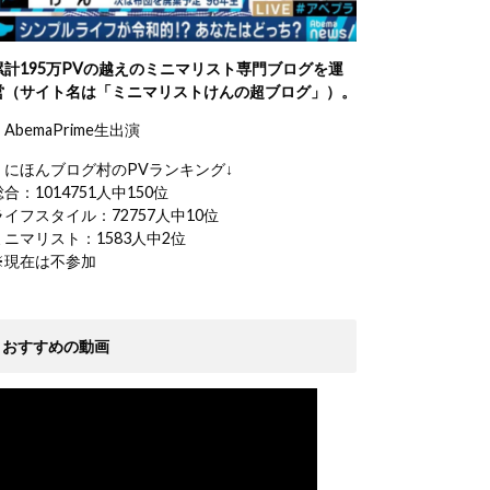
累計195万PVの越えのミニマリスト専門ブログを運
営（サイト名は「ミニマリストけんの超ブログ」）。
AbemaPrime生出演
・にほんブログ村のPVランキング↓
総合：1014751人中150位
ライフスタイル：72757人中10位
ミニマリスト：1583人中2位
※現在は不参加
おすすめの動画