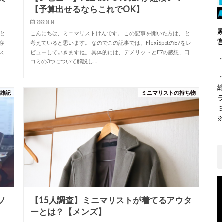
【予算出せるならこれでOK】
2022.01.14
 と
こんにちは、ミニマリストけんです。 この記事を開いた方は、 と
存
考えていると思います。 なのでこの記事では、FlexiSpotのE7をレ
ス
ビューしていきますね。 具体的には、デメリットとE7の感想、口
・
コミの3つについて解説し…
ト雑記
ミニマリストの持ち物
ソ
【15人調査】ミニマリストが着てるアウタ
ーとは？【メンズ】