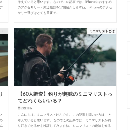
メ
考えていると思います。 なのでこの記事では、iPhoneにおすすめ
デ
のアクセサリー・周辺機器を17個紹介しますね。 iPhoneのアクセ
サリー選びはとても重要で…
ット
ミニマリストとは
リ
【60人調査】釣りが趣味のミニマリストっ
てどれくらいいる？
2021.11.05
 と
こんにちは、ミニマリストけんです。 この記事を開いた方は、 と
の
考えていると思います。 なのでこの記事では、ミニマリストが釣
ん
り好きであるかを検証してみますね。 ミニマリストの趣味を知る