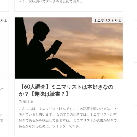
べく、60人調べてデータをまとめておき…
トとは
ミニマリストとは
し
【60人調査】ミニマリストは本好きなの
か？【趣味は読書？】
2021.11.04
こんにちは、ミニマリストけんです。 この記事を開いた方は、 と
た
考えていると思います。 なのでこの記事では、ミニマリストが本
増
好きであるかを検証してみますね。 ミニマリストが読書が好きで
あるかを知るために、ツイッターで60人…