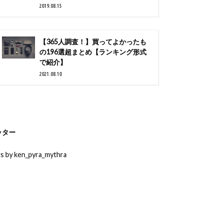
2019.08.15
【365人調査！】買ってよかったも
の196選超まとめ【ランキング形式
で紹介】
2021.08.10
ッター
s by ken_pyra_mythra