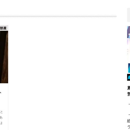
の部屋
入
・
 と
あ
は