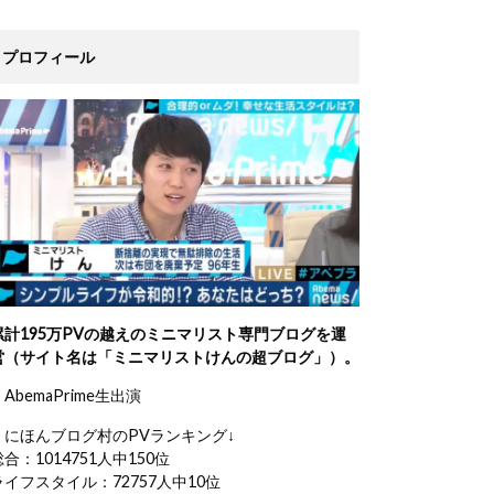
プロフィール
累計195万PVの越えのミニマリスト専門ブログを運
営（サイト名は「ミニマリストけんの超ブログ」）。
AbemaPrime生出演
・にほんブログ村のPVランキング↓
総合：1014751人中150位
ライフスタイル：72757人中10位