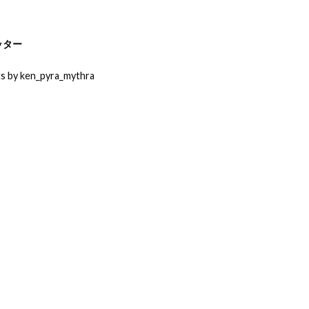
ッター
s by ken_pyra_mythra